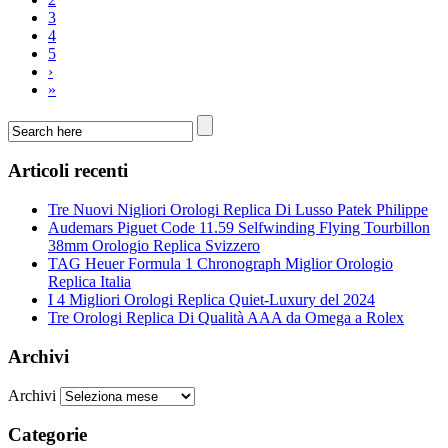
3
4
5
›
»
Articoli recenti
Tre Nuovi Nigliori Orologi Replica Di Lusso Patek Philippe
Audemars Piguet Code 11.59 Selfwinding Flying Tourbillon
38mm Orologio Replica Svizzero
TAG Heuer Formula 1 Chronograph Miglior Orologio
Replica Italia
I 4 Migliori Orologi Replica Quiet-Luxury del 2024
Tre Orologi Replica Di Qualità AAA da Omega a Rolex
Archivi
Archivi
Categorie