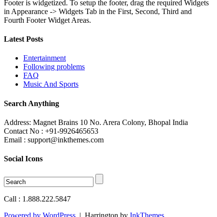
Footer is widgetized. To setup the footer, drag the required Widgets
in Appearance -> Widgets Tab in the First, Second, Third and
Fourth Footer Widget Areas.
Latest Posts
Entertainment
Following problems
FAQ
Music And Sports
Search Anything
Address: Magnet Brains 10 No. Arera Colony, Bhopal India
Contact No : +91-9926465653
Email : support@inkthemes.com
Social Icons
Call : 1.888.222.5847
Powered by WordPress
|
Harrington by
InkThemes
.