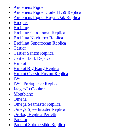
Audemars Piguet
Audemars Piguet Code 11.59 Replica
Audemars Piguet Royal Oak Replica
Breguet
Breitling
Breitling Chronomat Replica
Breitling Navitimer Replica
Breitling Superocean Replica
Cartier
Cartier Santos Replica
Cartier Tank Replica
Hublot
Hublot Big Bang Replica
Hublot Classic Fusion Replica
IWC
IWC Portugieser Replica
Jaeger-LeCoultre
Montblanc
Omega
Omega Seamaster Replica
Omega Speedmaster Replica
Orologi Replica Perfetti
Panerai
Panerai Submersible Replica