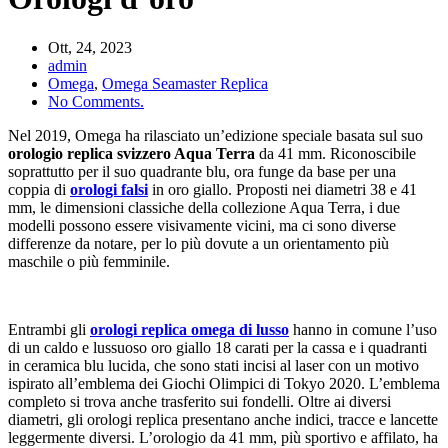
Ott, 24, 2023
admin
Omega
,
Omega Seamaster Replica
No Comments.
Nel 2019, Omega ha rilasciato un’edizione speciale basata sul suo
orologio replica svizzero Aqua Terra
da 41 mm. Riconoscibile
soprattutto per il suo quadrante blu, ora funge da base per una
coppia di
orologi falsi
in oro giallo. Proposti nei diametri 38 e 41
mm, le dimensioni classiche della collezione Aqua Terra, i due
modelli possono essere visivamente vicini, ma ci sono diverse
differenze da notare, per lo più dovute a un orientamento più
maschile o più femminile.
Entrambi gli
orologi replica omega di lusso
hanno in comune l’uso
di un caldo e lussuoso oro giallo 18 carati per la cassa e i quadranti
in ceramica blu lucida, che sono stati incisi al laser con un motivo
ispirato all’emblema dei Giochi Olimpici di Tokyo 2020. L’emblema
completo si trova anche trasferito sui fondelli. Oltre ai diversi
diametri, gli orologi replica presentano anche indici, tracce e lancette
leggermente diversi. L’orologio da 41 mm, più sportivo e affilato, ha