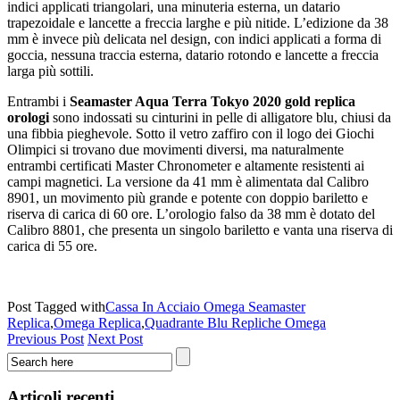
indici applicati triangolari, una minuteria esterna, un datario
trapezoidale e lancette a freccia larghe e più nitide. L’edizione da 38
mm è invece più delicata nel design, con indici applicati a forma di
goccia, nessuna traccia esterna, datario rotondo e lancette a freccia
larga più sottili.
Entrambi i
Seamaster Aqua Terra Tokyo 2020 gold replica
orologi
sono indossati su cinturini in pelle di alligatore blu, chiusi da
una fibbia pieghevole. Sotto il vetro zaffiro con il logo dei Giochi
Olimpici si trovano due movimenti diversi, ma naturalmente
entrambi certificati Master Chronometer e altamente resistenti ai
campi magnetici. La versione da 41 mm è alimentata dal Calibro
8901, un movimento più grande e potente con doppio bariletto e
riserva di carica di 60 ore. L’orologio falso da 38 mm è dotato del
Calibro 8801, che presenta un singolo bariletto e vanta una riserva di
carica di 55 ore.
Post Tagged with
Cassa In Acciaio Omega Seamaster
Replica
,
Omega Replica
,
Quadrante Blu Repliche Omega
Previous Post
Next Post
Articoli recenti