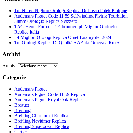
Tre Nuovi Nigliori Orologi Replica Di Lusso Patek Philippe
Audemars Piguet Code 11.59 Selfwinding Flying Tourbillon
38mm Orologio Replica Svizzero
TAG Heuer Formula 1 Chronograph Miglior Orologio
Replica Italia
I 4 Migliori Orologi Replica Quiet-Luxury del 2024
Tre Orologi Replica Di Qualità AAA da Omega a Rolex
Archivi
Archivi
Categorie
Audemars Piguet
Audemars Piguet Code 11.59 Replica
Audemars Piguet Royal Oak Replica
Breguet
Breitling
Breitling Chronomat Replica
Breitling Navitimer Replica
Breitling Superocean Replica
Cartier