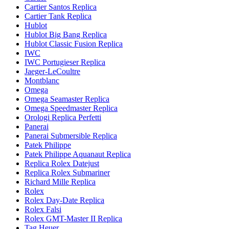
Cartier Santos Replica
Cartier Tank Replica
Hublot
Hublot Big Bang Replica
Hublot Classic Fusion Replica
IWC
IWC Portugieser Replica
Jaeger-LeCoultre
Montblanc
Omega
Omega Seamaster Replica
Omega Speedmaster Replica
Orologi Replica Perfetti
Panerai
Panerai Submersible Replica
Patek Philippe
Patek Philippe Aquanaut Replica
Replica Rolex Datejust
Replica Rolex Submariner
Richard Mille Replica
Rolex
Rolex Day-Date Replica
Rolex Falsi
Rolex GMT-Master II Replica
Tag Heuer