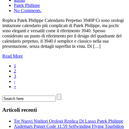
admin
Patek Philippe
No Comments.
Replica Patek Philippe Calendario Perpetuo 3940P Ci sono orologi
imitazione calendario più complicati di Patek Philippe, ma pochi
sono eleganti e versatili come il riferimento 3940. Spesso
considerato un punto di riferimento per il design del quadrante del
calendario perpetuo, il 3940 è semplice e classico nella sua
presentazione, senza dettagli superflui in vista. Di […]
Read More
1
2
3
›
»
Articoli recenti
Tre Nuovi Nigliori Orologi Replica Di Lusso Patek Philippe
Audemars Piguet Code 11.59 Selfwinding Flying Tourbillon