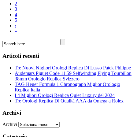
2
3
4
5
›
»
Articoli recenti
Tre Nuovi Nigliori Orologi Replica Di Lusso Patek Philippe
Audemars Piguet Code 11.59 Selfwinding Flying Tourbillon
38mm Orologio Replica Svizzero
TAG Heuer Formula 1 Chronograph Miglior Orologio
Replica Italia
I 4 Migliori Orologi Replica Quiet-Luxury del 2024
Tre Orologi Replica Di Qualità AAA da Omega a Rolex
Archivi
Archivi
Categorie