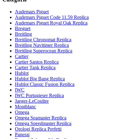
Audemars Piguet
Audemars Piguet Code 11.59 Replica
Audemars Piguet Royal Oak Replica
Breguet
Breitling
Breitling Chronomat Replica
Breitling Navitimer Replica
Breitling Superocean Replica
Cartier
Cartier Santos Replica
Cartier Tank Replica
Hublot
Hublot Big Bang Replica
Hublot Classic Fusion Replica
IWC
IWC Portugieser Replica
Jaeger-LeCoultre
Montblanc
Omega
Omega Seamaster Replica
Omega Speedmaster Replica
Orologi Replica Perfetti
Panerai