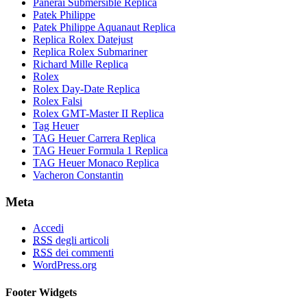
Panerai Submersible Replica
Patek Philippe
Patek Philippe Aquanaut Replica
Replica Rolex Datejust
Replica Rolex Submariner
Richard Mille Replica
Rolex
Rolex Day-Date Replica
Rolex Falsi
Rolex GMT-Master II Replica
Tag Heuer
TAG Heuer Carrera Replica
TAG Heuer Formula 1 Replica
TAG Heuer Monaco Replica
Vacheron Constantin
Meta
Accedi
RSS
degli articoli
RSS
dei commenti
WordPress.org
Footer Widgets