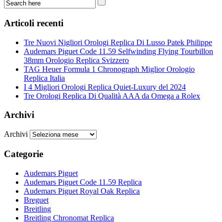
Articoli recenti
Tre Nuovi Nigliori Orologi Replica Di Lusso Patek Philippe
Audemars Piguet Code 11.59 Selfwinding Flying Tourbillon
38mm Orologio Replica Svizzero
TAG Heuer Formula 1 Chronograph Miglior Orologio
Replica Italia
I 4 Migliori Orologi Replica Quiet-Luxury del 2024
Tre Orologi Replica Di Qualità AAA da Omega a Rolex
Archivi
Archivi
Categorie
Audemars Piguet
Audemars Piguet Code 11.59 Replica
Audemars Piguet Royal Oak Replica
Breguet
Breitling
Breitling Chronomat Replica