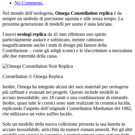
No Comments.
Nel mondo dell’orologeria,
Omega Constellation replica
è da
sempre un simbolo di precisione squisita e stile senza tempo. La
prossima generazione di modelli per uomo è stata lanciata.
I nuovi
orologi replica
da 41 mm riflettono uno spirito
particolarmente audace e sofisticato, mentre catturano
magnificamente anche i tratti di design più famosi della
Costellazione – come gli artigli iconici e le sfaccettature a mezzaluna
alle due estremità della cassa.
Constellation © Omega Replica
Inoltre, Omega ha integrato alcuni dei suoi materiali per orologeria
più raffinati e avanzati nei progetti. Questo include modelli in
acciaio inossidabile, oro 18 carati o una combinazione di entrambi.
Inoltre, quasi tutte le cornici sono state realizzate in ceramica lucida,
replicando l’aspetto dell’originale Constellation Manhattan del 1982,
che utilizzava un vetro zaffiro lucido.
Solo un modello della nuova collezione presenta la sua lunetta in
acciaio inossidabile, arricchita da numeri romani anneriti. Per gli altri
modelli con cornici in ceramica, i numeri romani sono stati prodotti