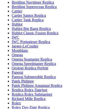
Breitling Navitimer Replica
Breitling Superocean Replica
Cartier
Cartier Santos Replica
Cartier Tank Replica
Hublot
Hublot Big Bang Replica
Hublot Classic Fusion Replica
IWC
IWC Portugieser Replica
Jaeger-LeCoultre
Montblanc
Omega
Omega Seamaster Replica
Omega Speedmaster Replica
Orologi Replica Perfetti
Panerai
Panerai Submersible Replica
Patek Philippe
Patek Philippe Aquanaut Replica
Replica Rolex Datejust
Replica Rolex Submariner
Richard Mille Replica
Rolex
Rolex Day-Date Replica