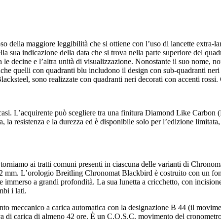
 della maggiore leggibilità che si ottiene con l’uso di lancette extra-lar
ella sua indicazione della data che si trova nella parte superiore del qu
e decine e l’altra unità di visualizzazione. Nonostante il suo nome, non 
nche quelli con quadranti blu includono il design con sub-quadranti ner
acksteel, sono realizzate con quadranti neri decorati con accenti rossi.
i casi. L’acquirente può scegliere tra una finitura Diamond Like Carbon 
la resistenza e la durezza ed è disponibile solo per l’edizione limitat
a, torniamo ai tratti comuni presenti in ciascuna delle varianti di Chrono
,2 mm. L’orologio Breitling Chronomat Blackbird è costruito con un fond
mmerso a grandi profondità. La sua lunetta a cricchetto, con incisione a
bi i lati.
ento meccanico a carica automatica con la designazione B 44 (il movi
serva di carica di almeno 42 ore. È un C.O.S.C. movimento del cronometro