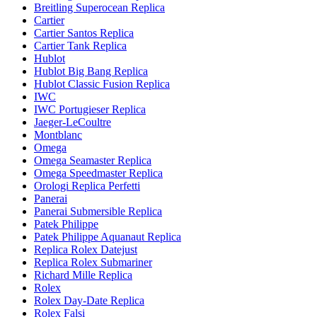
Breitling Superocean Replica
Cartier
Cartier Santos Replica
Cartier Tank Replica
Hublot
Hublot Big Bang Replica
Hublot Classic Fusion Replica
IWC
IWC Portugieser Replica
Jaeger-LeCoultre
Montblanc
Omega
Omega Seamaster Replica
Omega Speedmaster Replica
Orologi Replica Perfetti
Panerai
Panerai Submersible Replica
Patek Philippe
Patek Philippe Aquanaut Replica
Replica Rolex Datejust
Replica Rolex Submariner
Richard Mille Replica
Rolex
Rolex Day-Date Replica
Rolex Falsi