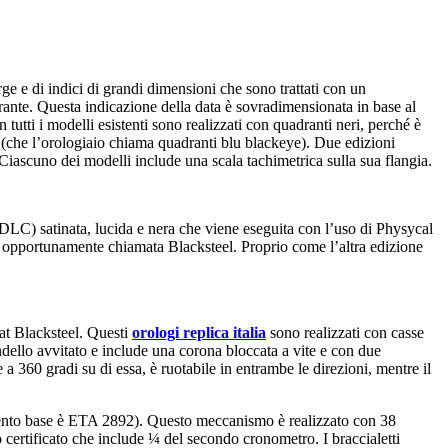
ge e di indici di grandi dimensioni che sono trattati con un
adrante. Questa indicazione della data è sovradimensionata in base al
tutti i modelli esistenti sono realizzati con quadranti neri, perché è
i (che l’orologiaio chiama quadranti blu blackeye). Due edizioni
 Ciascuno dei modelli include una scala tachimetrica sulla sua flangia.
(DLC) satinata, lucida e nera che viene eseguita con l’uso di Physycal
a, opportunamente chiamata Blacksteel. Proprio come l’altra edizione
mat Blacksteel. Questi
orologi replica italia
sono realizzati con casse
ello avvitato e include una corona bloccata a vite e con due
 360 gradi su di essa, è ruotabile in entrambe le direzioni, mentre il
mento base è ETA 2892). Questo meccanismo è realizzato con 38
 certificato che include ¼ del secondo cronometro. I braccialetti