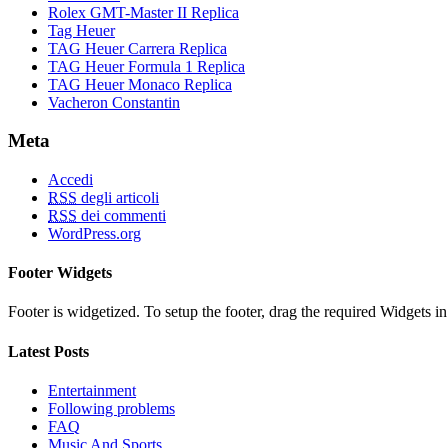
Rolex GMT-Master II Replica
Tag Heuer
TAG Heuer Carrera Replica
TAG Heuer Formula 1 Replica
TAG Heuer Monaco Replica
Vacheron Constantin
Meta
Accedi
RSS
degli articoli
RSS
dei commenti
WordPress.org
Footer Widgets
Footer is widgetized. To setup the footer, drag the required Widgets 
Latest Posts
Entertainment
Following problems
FAQ
Music And Sports