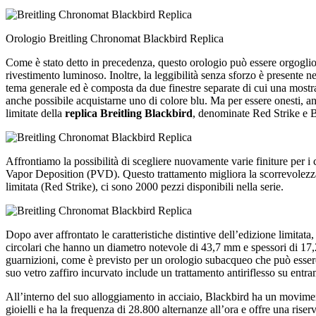
Orologio Breitling Chronomat Blackbird Replica
Come è stato detto in precedenza, questo orologio può essere orgoglioso
rivestimento luminoso. Inoltre, la leggibilità senza sforzo è presente n
tema generale ed è composta da due finestre separate di cui una mostra l
anche possibile acquistarne uno di colore blu. Ma per essere onesti, a
limitate della
replica Breitling Blackbird
, denominate Red Strike e Bl
Affrontiamo la possibilità di scegliere nuovamente varie finiture per 
Vapor Deposition (PVD). Questo trattamento migliora la scorrevolezza, 
limitata (Red Strike), ci sono 2000 pezzi disponibili nella serie.
Dopo aver affrontato le caratteristiche distintive dell’edizione limitat
circolari che hanno un diametro notevole di 43,7 mm e spessori di 17
guarnizioni, come è previsto per un orologio subacqueo che può essere i
suo vetro zaffiro incurvato include un trattamento antiriflesso su entram
All’interno del suo alloggiamento in acciaio, Blackbird ha un movim
gioielli e ha la frequenza di 28.800 alternanze all’ora e offre una ri