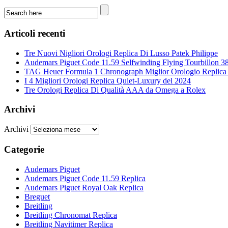
Articoli recenti
Tre Nuovi Nigliori Orologi Replica Di Lusso Patek Philippe
Audemars Piguet Code 11.59 Selfwinding Flying Tourbillon 3
TAG Heuer Formula 1 Chronograph Miglior Orologio Replica I
I 4 Migliori Orologi Replica Quiet-Luxury del 2024
Tre Orologi Replica Di Qualità AAA da Omega a Rolex
Archivi
Archivi
Categorie
Audemars Piguet
Audemars Piguet Code 11.59 Replica
Audemars Piguet Royal Oak Replica
Breguet
Breitling
Breitling Chronomat Replica
Breitling Navitimer Replica