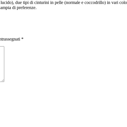
e lucido), due tipi di cinturini in pelle (normale e coccodrillo) in vari c
ù ampia di preferenze.
ntrassegnati
*