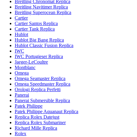
Breitling Chronomat Replica
Breitling Navitimer Replica
Breitling Superocean Replica
Cartier
Cartier Santos Replica
Cartier Tank Replica
Hublot
Hublot Big Bang Replica
Hublot Classic Fusion Replica
IWC
IWC Portugieser Replica
Jaeger-LeCoultre
Montblanc
Omega
Omega Seamaster Replica
Omega Speedmaster Replica
Orologi Replica Perfetti
Panerai
Panerai Submersible Replica
Patek Philippe
Patek Philippe Aquanaut Replica
Replica Rolex Datejust
Replica Rolex Submariner
Richard Mille Replica
Rolex