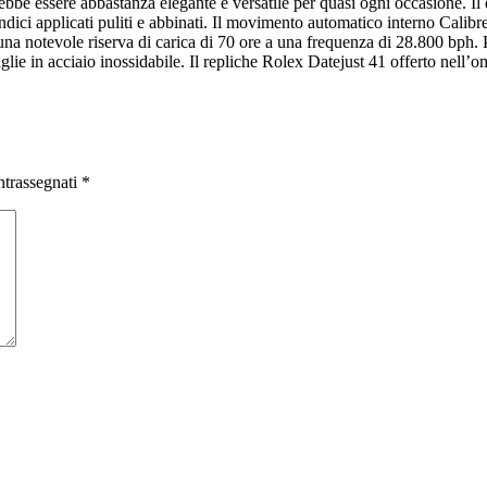
ebbe essere abbastanza elegante e versatile per quasi ogni occasione. Il 
i indici applicati puliti e abbinati. Il movimento automatico interno Cali
una notevole riserva di carica di 70 ore a una frequenza di 28.800 bph.
glie in acciaio inossidabile. Il repliche Rolex Datejust 41 offerto nell’
ntrassegnati
*