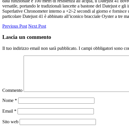
data funzionale e 100 metri di resistenza all’acqua, il Datejust 41 dovr
versatile, portando le tradizionali lancette a bastone del Datejust e gl
Superlative Chronometer interno a +2/-2 secondi al giorno e fornisce 
particolare Datejust 41 è abbinato all’iconico bracciale Oyster a tre ma
Previous Post
Next Post
Lascia un commento
Il tuo indirizzo email non sarà pubblicato.
I campi obbligatori sono co
Commento
Nome
*
Email
*
Sito web