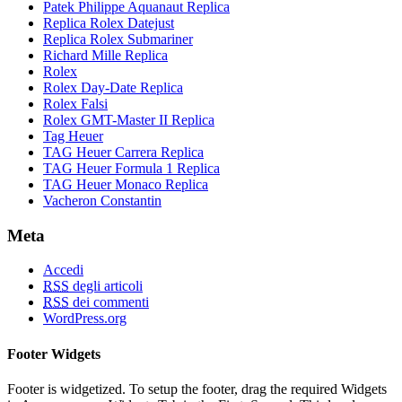
Patek Philippe Aquanaut Replica
Replica Rolex Datejust
Replica Rolex Submariner
Richard Mille Replica
Rolex
Rolex Day-Date Replica
Rolex Falsi
Rolex GMT-Master II Replica
Tag Heuer
TAG Heuer Carrera Replica
TAG Heuer Formula 1 Replica
TAG Heuer Monaco Replica
Vacheron Constantin
Meta
Accedi
RSS
degli articoli
RSS
dei commenti
WordPress.org
Footer Widgets
Footer is widgetized. To setup the footer, drag the required Widgets