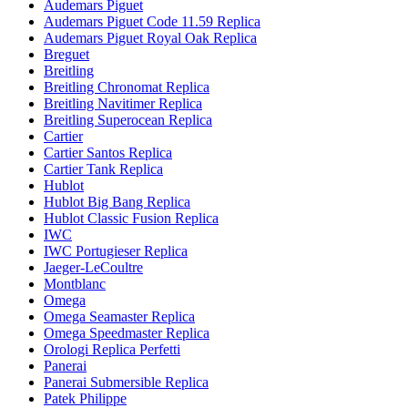
Audemars Piguet
Audemars Piguet Code 11.59 Replica
Audemars Piguet Royal Oak Replica
Breguet
Breitling
Breitling Chronomat Replica
Breitling Navitimer Replica
Breitling Superocean Replica
Cartier
Cartier Santos Replica
Cartier Tank Replica
Hublot
Hublot Big Bang Replica
Hublot Classic Fusion Replica
IWC
IWC Portugieser Replica
Jaeger-LeCoultre
Montblanc
Omega
Omega Seamaster Replica
Omega Speedmaster Replica
Orologi Replica Perfetti
Panerai
Panerai Submersible Replica
Patek Philippe