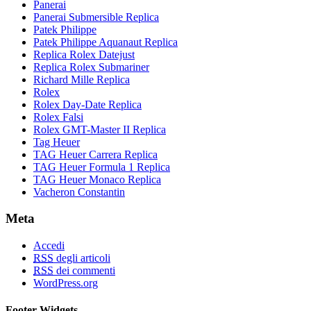
Panerai
Panerai Submersible Replica
Patek Philippe
Patek Philippe Aquanaut Replica
Replica Rolex Datejust
Replica Rolex Submariner
Richard Mille Replica
Rolex
Rolex Day-Date Replica
Rolex Falsi
Rolex GMT-Master II Replica
Tag Heuer
TAG Heuer Carrera Replica
TAG Heuer Formula 1 Replica
TAG Heuer Monaco Replica
Vacheron Constantin
Meta
Accedi
RSS
degli articoli
RSS
dei commenti
WordPress.org
Footer Widgets