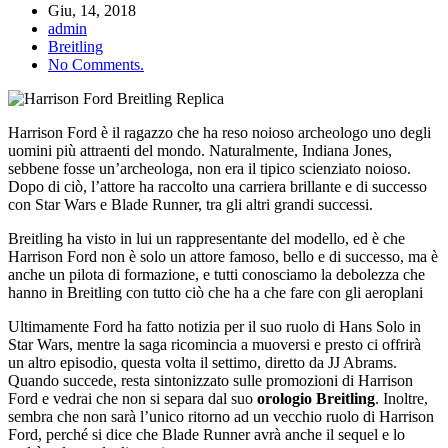
Giu, 14, 2018
admin
Breitling
No Comments.
Harrison Ford è il ragazzo che ha reso noioso archeologo uno degli
uomini più attraenti del mondo. Naturalmente, Indiana Jones,
sebbene fosse un’archeologa, non era il tipico scienziato noioso.
Dopo di ciò, l’attore ha raccolto una carriera brillante e di successo
con Star Wars e Blade Runner, tra gli altri grandi successi.
Breitling ha visto in lui un rappresentante del modello, ed è che
Harrison Ford non è solo un attore famoso, bello e di successo, ma è
anche un pilota di formazione, e tutti conosciamo la debolezza che
hanno in Breitling con tutto ciò che ha a che fare con gli aeroplani
Ultimamente Ford ha fatto notizia per il suo ruolo di Hans Solo in
Star Wars, mentre la saga ricomincia a muoversi e presto ci offrirà
un altro episodio, questa volta il settimo, diretto da JJ Abrams.
Quando succede, resta sintonizzato sulle promozioni di Harrison
Ford e vedrai che non si separa dal suo
orologio Breitling
. Inoltre,
sembra che non sarà l’unico ritorno ad un vecchio ruolo di Harrison
Ford, perché si dice che Blade Runner avrà anche il sequel e lo