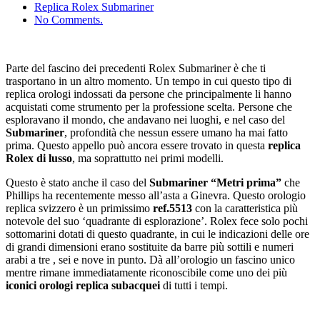
Replica Rolex Submariner
No Comments.
Parte del fascino dei precedenti Rolex Submariner è che ti
trasportano in un altro momento. Un tempo in cui questo tipo di
replica orologi indossati da persone che principalmente li hanno
acquistati come strumento per la professione scelta. Persone che
esploravano il mondo, che andavano nei luoghi, e nel caso del
Submariner
, profondità che nessun essere umano ha mai fatto
prima. Questo appello può ancora essere trovato in questa
replica
Rolex di lusso
, ma soprattutto nei primi modelli.
Questo è stato anche il caso del
Submariner “Metri prima”
che
Phillips ha recentemente messo all’asta a Ginevra. Questo orologio
replica svizzero è un primissimo
ref.5513
con la caratteristica più
notevole del suo ‘quadrante di esplorazione’. Rolex fece solo pochi
sottomarini dotati di questo quadrante, in cui le indicazioni delle ore
di grandi dimensioni erano sostituite da barre più sottili e numeri
arabi a tre , sei e nove in punto. Dà all’orologio un fascino unico
mentre rimane immediatamente riconoscibile come uno dei più
iconici orologi replica subacquei
di tutti i tempi.