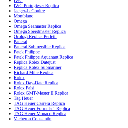
IWC
IWC Portugieser Replica
Jaeger-LeCoultre
Montblanc
Omega
Omega Seamaster Replica
Omega Speedmaster Replica
Orologi Replica Perfetti
Panerai
Panerai Submersible Replica
Patek Philippe
Patek Philippe Aquanaut Replica
Replica Rolex Datejust
Replica Rolex Submariner
Richard Mille Replica
Rolex
Rolex Day-Date Replica
Rolex Falsi
Rolex GMT-Master II Replica
Tag Heuer
TAG Heuer Carrera Replica
TAG Heuer Formula 1 Replica
TAG Heuer Monaco Replica
Vacheron Constantin