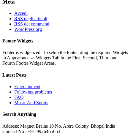
Meta
Accedi
RSS
degli articoli
RSS
dei commenti
WordPress.org
Footer Widgets
Footer is widgetized. To setup the footer, drag the required Widgets
in Appearance -> Widgets Tab in the First, Second, Third and
Fourth Footer Widget Areas.
Latest Posts
Entertainment
Following problems
FAQ
Music And Sports
Search Anything
Address: Magnet Brains 10 No. Arera Colony, Bhopal India
Contact No : +91-9926465653