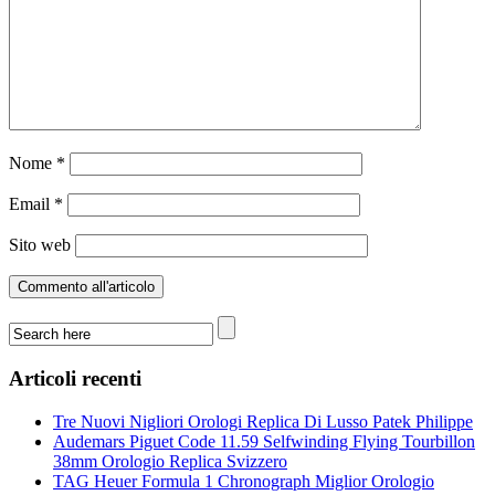
Nome
*
Email
*
Sito web
Articoli recenti
Tre Nuovi Nigliori Orologi Replica Di Lusso Patek Philippe
Audemars Piguet Code 11.59 Selfwinding Flying Tourbillon
38mm Orologio Replica Svizzero
TAG Heuer Formula 1 Chronograph Miglior Orologio