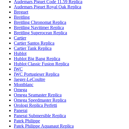
Audemars Piguet Code 11.59 Replica
Audemars Piguet Royal Oak Replica
Breguet
Breitling
Breitling Chronomat Replica
Breitling Navitimer Replica
Breitling Superocean Replica
Cartier
Cartier Santos Replica
Cartier Tank Replica
Hublot
Hublot Big Bang Replica
Hublot Classic Fusion Replica
IWC
IWC Portugieser Replica
Jaeger-LeCoultre
Montblanc
Omega
Omega Seamaster Replica
Omega Speedmaster Replica
Orologi Replica Perfetti
Panerai
Panerai Submersible Replica
Patek Philippe
Patek Philippe Aquanaut Replica