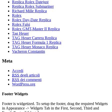
Replica Rolex Datejust
Replica Rolex Submariner
Richard Mille Replica
Rolex
Rolex Day-Date Replica
Rolex Falsi
Rolex GMT-Master II Replica
Tag Heuer
TAG Heuer Carrera Replica
TAG Heuer Formula 1 Replica
TAG Heuer Monaco Replica
Vacheron Constantin
Meta
Accedi
RSS
degli articoli
RSS
dei commenti
WordPress.org
Footer Widgets
Footer is widgetized. To setup the footer, drag the required Widgets
in Appearance -> Widgets Tab in the First, Second, Third and