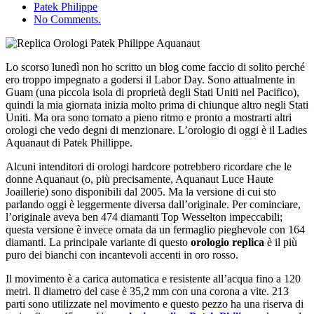
Patek Philippe
No Comments.
Lo scorso lunedì non ho scritto un blog come faccio di solito perché
ero troppo impegnato a godersi il Labor Day. Sono attualmente in
Guam (una piccola isola di proprietà degli Stati Uniti nel Pacifico),
quindi la mia giornata inizia molto prima di chiunque altro negli Stati
Uniti. Ma ora sono tornato a pieno ritmo e pronto a mostrarti altri
orologi che vedo degni di menzionare. L’orologio di oggi è il Ladies
Aquanaut di Patek Phillippe.
Alcuni intenditori di orologi hardcore potrebbero ricordare che le
donne Aquanaut (o, più precisamente, Aquanaut Luce Haute
Joaillerie) sono disponibili dal 2005. Ma la versione di cui sto
parlando oggi è leggermente diversa dall’originale. Per cominciare,
l’originale aveva ben 474 diamanti Top Wesselton impeccabili;
questa versione è invece ornata da un fermaglio pieghevole con 164
diamanti. La principale variante di questo
orologio replica
è il più
puro dei bianchi con incantevoli accenti in oro rosso.
Il movimento è a carica automatica e resistente all’acqua fino a 120
metri. Il diametro del case è 35,2 mm con una corona a vite. 213
parti sono utilizzate nel movimento e questo pezzo ha una riserva di