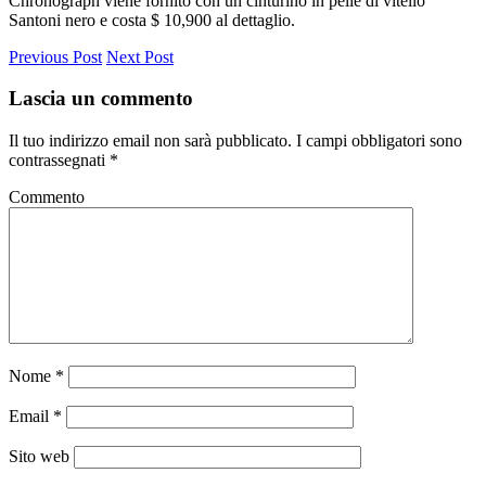
Chronograph viene fornito con un cinturino in pelle di vitello
Santoni nero e costa $ 10,900 al dettaglio.
Previous Post
Next Post
Lascia un commento
Il tuo indirizzo email non sarà pubblicato.
I campi obbligatori sono
contrassegnati
*
Commento
Nome
*
Email
*
Sito web