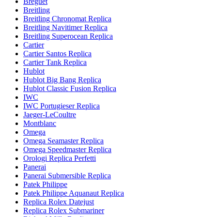
Breguet
Breitling
Breitling Chronomat Replica
Breitling Navitimer Replica
Breitling Superocean Replica
Cartier
Cartier Santos Replica
Cartier Tank Replica
Hublot
Hublot Big Bang Replica
Hublot Classic Fusion Replica
IWC
IWC Portugieser Replica
Jaeger-LeCoultre
Montblanc
Omega
Omega Seamaster Replica
Omega Speedmaster Replica
Orologi Replica Perfetti
Panerai
Panerai Submersible Replica
Patek Philippe
Patek Philippe Aquanaut Replica
Replica Rolex Datejust
Replica Rolex Submariner