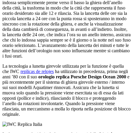
indossa semplicemente preme verso il basso la ghiera dell’anello
della città, la trasforma in modo che la città che rappresenta il fuso
orario desiderato sia alle 12 e rilascia. Sia la lancetta delle ore sia la
piccola lancetta a 24 ore con la punta rossa si sposteranno in modo
sincrono con la rotazione della ghiera, e anche la visualizzazione
della data cambierà di conseguenza, in avanti o all’indietro. Inoltre,
la lancetta delle 24 ore, che indica l’ora su un anello interno, assicura
che chi lo indossa sappia sempre se è il giorno o la notte nel suo fuso
orario selezionato. L’avanzamento della lancetta dei minuti e tutte le
altre funzioni dell’orologio non sono influenzate mentre si cambiano
i fusi orari.
La tecnologia a lunetta girevole utilizzata per la funzione è quella
che IWC
replicas de relojes
ha utilizzato in precedenza, prima negli
anni ’80 con il suo
orologio replica Porsche Design Ocean 2000
e
più recentemente per il sistema di ghiera girevole esterno / interno
sui suoi modelli Aquatimer rinnovati. Assicura che la lunetta si
muova solo quando la pressione viene esercitata su di essa da lati
opposti (pollice e indice), rilasciando il blocco e proteggendo
l’anello da rotazioni involontarie. Quando la pressione viene
rilasciata, un meccanismo a molla lo riporta nella posizione di blocco
originale.