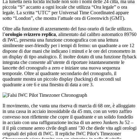
La lunetta nera lucida include non solo i nomi delle 24 città, ma una
piccola “S” accanto a ogni locale che utilizza “Ora legale” o ora
legale. La scritta “UTC” per Universal Time Coordinated appare
sotto “London”, che mostra l’attuale ora di Greenwich (GMT).
Oltre alla funzione di azzeramento del fuso orario di facile utilizzo,
l’
orologio svizzero replica
, alimentato dal calibro automatico 89760
di IWC, presenta una funzione cronografica con una lettura
similmente user-friendly per i tempi di fermo: un quadrante a ore 12
dispone di due mani che indicano i minuti e le ore del cronometro in
un display di tipo analogico. È inoltre dotato di una funzione flyback
integrata che consente all’utente di riportare istantaneamente le
lancette del cronografo a zero e iniziare una nuova sequenza
temporale. Oltre al quadrante secondario del cronografo, il
quadrante mostra un piccolo display (hacking) di secondi sul
quadrante a ore 6 e una finestra di data a ore 3.
Il movimento, che vanta una riserva di marcia di 68 ore, è alloggiato
in una cassa in acciaio inossidabile da 45 mm, con un vetro zaffiro
convesso non riflettente che copre il quadrante e un solido fondello
in acciaio con una raffigurazione incisa di un aereo Junkers Ju 52 –
il il più comune aereo civile degli anni ’30 che diede vita agli orologi
originali dei piloti di IWC. Il repliche IWC Pilot’s Timezoner