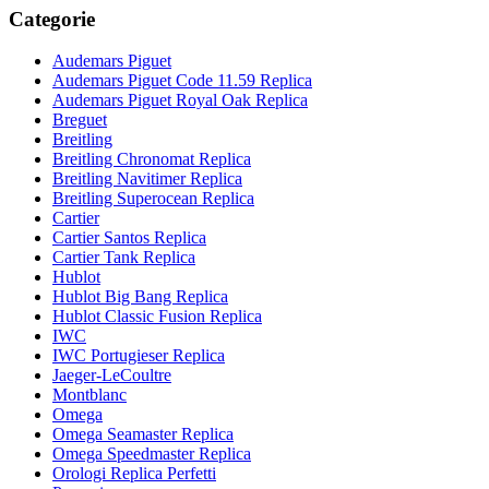
Categorie
Audemars Piguet
Audemars Piguet Code 11.59 Replica
Audemars Piguet Royal Oak Replica
Breguet
Breitling
Breitling Chronomat Replica
Breitling Navitimer Replica
Breitling Superocean Replica
Cartier
Cartier Santos Replica
Cartier Tank Replica
Hublot
Hublot Big Bang Replica
Hublot Classic Fusion Replica
IWC
IWC Portugieser Replica
Jaeger-LeCoultre
Montblanc
Omega
Omega Seamaster Replica
Omega Speedmaster Replica
Orologi Replica Perfetti