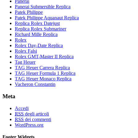
Panerai
Panerai Submersible Replica
Patek Philippe
Patek Philippe Aquanaut Replica
Replica Rolex Datejust
Replica Rolex Submariner
Richard Mille Replica
Rolex
Rolex Day-Date Replica
Rolex Falsi
Rolex GMT-Master II Replica
Tag Heuer
TAG Heuer Carrera Replica
TAG Heuer Formula 1 Replica
TAG Heuer Monaco Replica
Vacheron Constantin
Meta
Accedi
RSS
degli articoli
RSS
dei commenti
WordPress.org
Footer Widgets